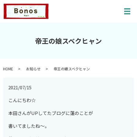
メ
帝王の娘スベクヒャン
HOME
お知らせ
帝王の娘スベクヒャン
2021/07/15
こんにちわ☆
本田さんがUPしてたブログに蓮のことが
書いてましたね～。