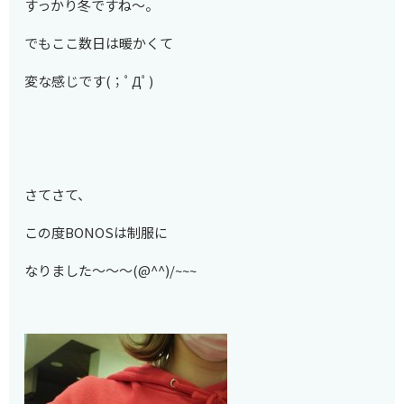
すっかり冬ですね～。
でもここ数日は暖かくて
変な感じです(；ﾟДﾟ)
さてさて、
この度BONOSは制服に
なりました～～～(@^^)/~~~