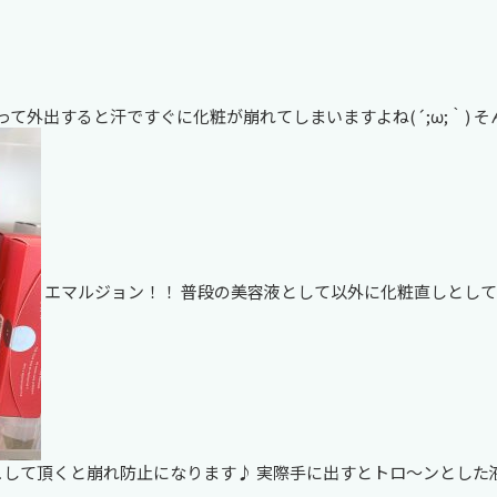
って外出すると汗ですぐに化粧が崩れてしまいますよね(´;ω;｀)
エマルジョン！！ 普段の美容液として以外に化粧直しとして
ュして頂くと崩れ防止になります♪ 実際手に出すとトロ～ンとした