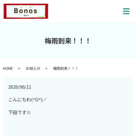
メ
梅雨到来！！！
HOME
お知らせ
梅雨到来！！！
2020/06/11
こんにちわ(^O^)／
下田です☆