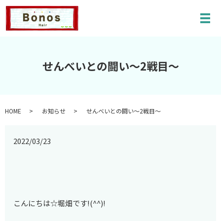
メ
せんべいとの闘い～2戦目～
HOME
お知らせ
せんべいとの闘い～2戦目～
2022/03/23
こんにちは☆堀畑です!(^^)!