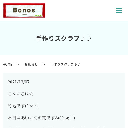
メ
手作りスクラブ♪♪
HOME
お知らせ
手作りスクラブ♪♪
2021/12/07
こんにちは☆
竹地です(*’ω’*)
本日はあいにくの雨ですね(´;ω;｀)